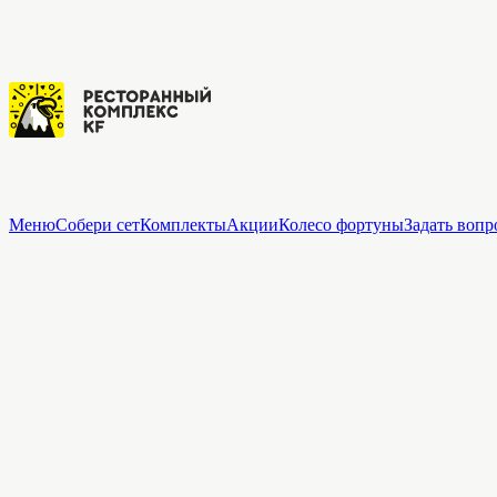
Меню
Собери сет
Комплекты
Акции
Колесо фортуны
Задать вопр