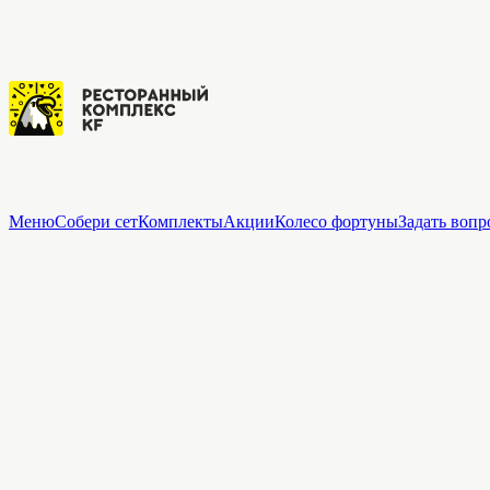
Меню
Собери сет
Комплекты
Акции
Колесо фортуны
Задать вопр